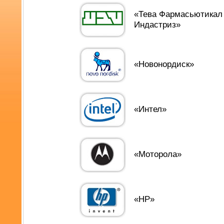
«Тева Фармасьютикал
Индастриз»
«Новонордиск»
«Интел»
«Моторола»
«
HP
»