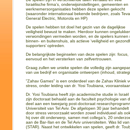
Israëlische firma’s, onderwijsinstellingen, gemeenten en
werknemersorganisaties hebben deze spelen gekocht
(waaronder internationaal bekende bedrijven, zoals Teva,
General Electric, Motorola en HP)
De spelen hebben tot doel het gezin van de dagelijkse
veiligheid bewust te maken. Hierdoor kunnen ongelukke
verwondingen vermeden worden, en de spelers kunnen 
binnen- en buitenshuis, als actieve ‘veiligheid en gezond
supporters’ optreden.
De belangrijkste beginselen van deze spelen zijn: focus, in
eenvoud en het versterken van zelfvertrouwen.
Graag zullen we unieke spelen die volledig zijn aangep
van uw bedrijf en organisatie ontwerpen (inhoud, strategi
"Zahav Games" is een onderdeel van de Zahav Kliniek v
stress, onder leiding van dr. Yosi Toubiana, vooraanstaa
Dr. Yosi Toubiana heeft zijn academische studie in Israël
zijn doctoraat behaald aan de faculteit psychologie van de
deel aan een tweejarig post-doctoraat researchprogramm
Universiteit van Tel Aviv. De afgelopen 30 jaar behandel
door stress veroorzaakt worden zowel individueel als oo
hij over dit onderwerp, samen met collega’s, 20 onderzoe
aan de Bar-Ilan en de Tel Aviv universiteiten. Was lid v
(STAR). Naast het ontwikkelen van spelen, geeft dr. Tou