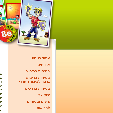
עמוד כניסה
אודותינו
וו
בטיחות בריבוע
אי
בטיחות בריבוע
אל
גרסה לציבור החרדי
ג'
מו
בטיחות בדרכים
בת
טב
ירוק עד
טב
צופים ובטוחים
נו
מכ
!...לבריאות
שי