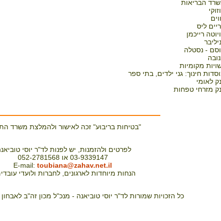
רד הבריאות
זוקי
וים
יים ליס
יוטה רייכמן
ניליבר
סם - נסטלה
ובה
ויות מקומיות
סדות חינוך: גני ילדים, בתי ספר
ק לאומי
ק מזרחי טפחות
"בטיחות בריבוע" זכה לאישור ולהמלצת משרד הת
לפרטים ולהזמנות, יש לפנות לד"ר יוסי טוביאנה
03-9339147 או 052-2781568
E-mail:
toubiana@zahav.net.il
הנחות מיוחדות לארגונים, לחברות ולועדי עובדים
כל הזכויות שמורות לד"ר יוסי טוביאנה - מנכ"ל מכון זה"ב לאבחון