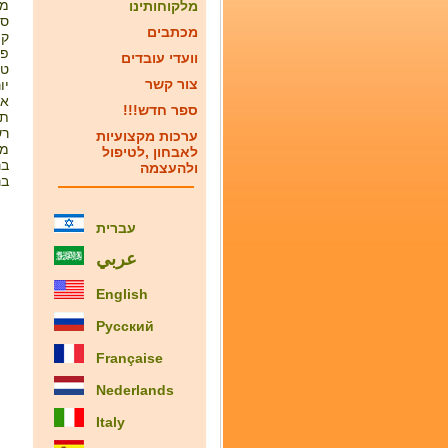
מש
מלקוחותינו
סו
מכתבים
קו
פר
וועדי עובדים
טו
צור קשר
יו
או
!!!ספר חדש
תנ
רש
ערכות מקצועיות
מו
לאבחון ,לטיפול
בנ
ולהעצמה
בנ
עברית
عربي
English
Русский
Française
Nederlands
Italy